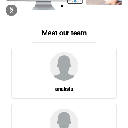
Item
1
of
Meet our team
3
analista